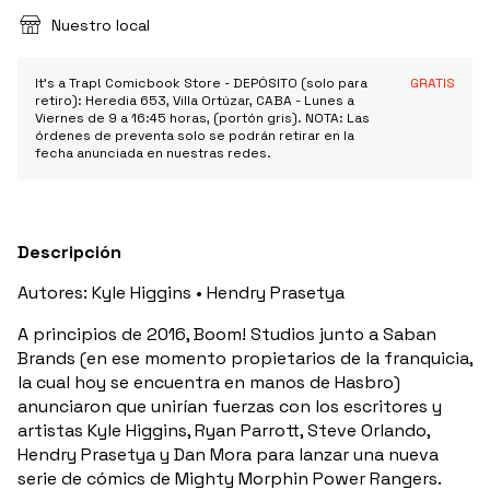
Nuestro local
It's a Trap! Comicbook Store - DEPÓSITO (solo para
GRATIS
retiro): Heredia 653, Villa Ortúzar, CABA - Lunes a
Viernes de 9 a 16:45 horas, (portón gris). NOTA: Las
órdenes de preventa solo se podrán retirar en la
fecha anunciada en nuestras redes.
Descripción
Autores: Kyle Higgins • Hendry Prasetya
A principios de 2016, Boom! Studios junto a Saban
Brands (en ese momento propietarios de la franquicia,
la cual hoy se encuentra en manos de Hasbro)
anunciaron que unirían fuerzas con los escritores y
artistas Kyle Higgins, Ryan Parrott, Steve Orlando,
Hendry Prasetya y Dan Mora para lanzar una nueva
serie de cómics de Mighty Morphin Power Rangers.