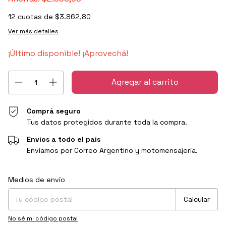
12
cuotas de
$3.862,80
Ver más detalles
¡Último disponible! ¡Aprovechá!
Comprá seguro
Tus datos protegidos durante toda la compra.
Envíos a todo el país
Enviamos por Correo Argentino y motomensajería.
Entregas para el CP:
Cambiar CP
Medios de envío
Calcular
No sé mi código postal