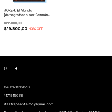
JOKER: El Mundo
[Autografiado por Germán
Peralta]
$22.000,00
$19.800,00
10
% OFF
5491171915638
1171915638
itsatrapsantelmo@gmail.com