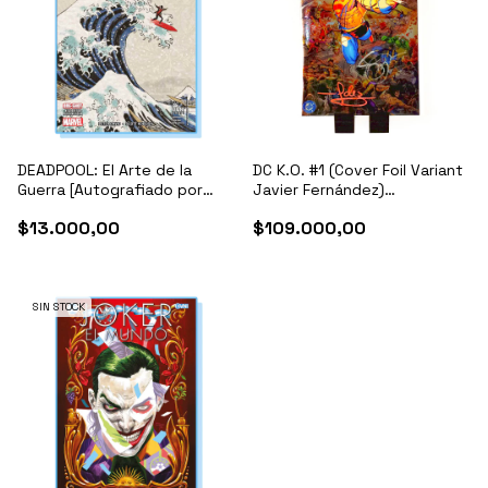
DEADPOOL: El Arte de la
DC K.O. #1 (Cover Foil Variant
Guerra [Autografiado por
Javier Fernández)
Scott Koblish]
[Autografiado por S. Snyder
$13.000,00
$109.000,00
y J. Fernández]
SIN STOCK