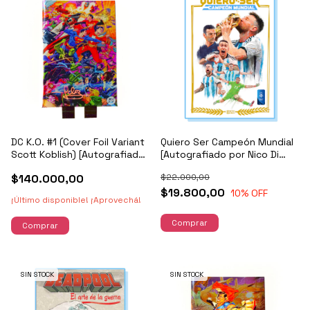
DC K.O. #1 (Cover Foil Variant
Quiero Ser Campeón Mundial
Scott Koblish) [Autografiado
[Autografiado por Nico Di
por S. Snyder y J. Fernández]
Mattia]
$140.000,00
$22.000,00
$19.800,00
10
% OFF
¡Último disponible! ¡Aprovechá!
SIN STOCK
SIN STOCK