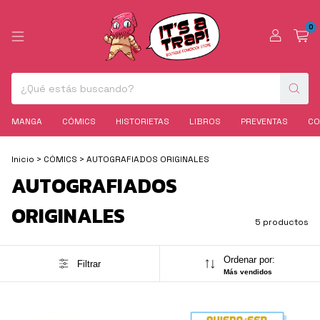
0
MANGA
CÓMICS
HISTORIETAS
LIBROS
PREVENTAS
CO
Inicio
>
CÓMICS
>
AUTOGRAFIADOS ORIGINALES
AUTOGRAFIADOS
ORIGINALES
5 productos
Ordenar por:
Filtrar
Más vendidos