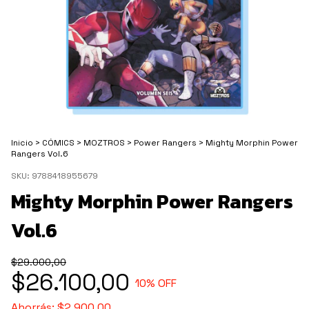
Inicio
>
CÓMICS
>
MOZTROS
>
Power Rangers
>
Mighty Morphin Power
Rangers Vol.6
SKU:
9788418955679
Mighty Morphin Power Rangers
Vol.6
$29.000,00
$26.100,00
10
% OFF
Ahorrás:
$2.900,00