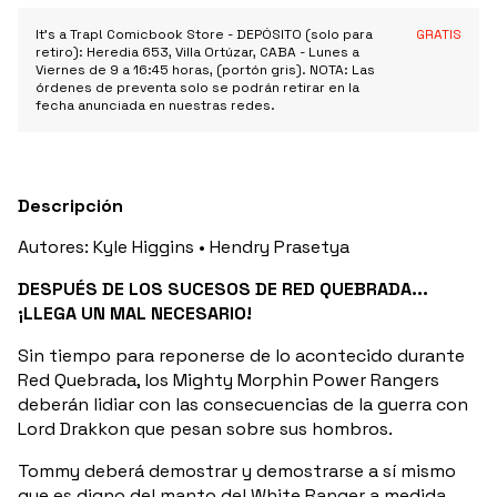
It's a Trap! Comicbook Store - DEPÓSITO (solo para
GRATIS
retiro): Heredia 653, Villa Ortúzar, CABA - Lunes a
Viernes de 9 a 16:45 horas, (portón gris). NOTA: Las
órdenes de preventa solo se podrán retirar en la
fecha anunciada en nuestras redes.
Descripción
Autores: Kyle Higgins • Hendry Prasetya
DESPUÉS DE LOS SUCESOS DE RED QUEBRADA...
¡LLEGA UN MAL NECESARIO!
Sin tiempo para reponerse de lo acontecido durante
Red Quebrada, los Mighty Morphin Power Rangers
deberán lidiar con las consecuencias de la guerra con
Lord Drakkon que pesan sobre sus hombros.
Tommy deberá demostrar y demostrarse a sí mismo
que es digno del manto del White Ranger a medida