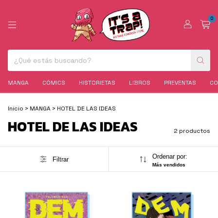
0
MANGA
CÓMICS
HISTORIETAS
LIBROS
PREVENTAS
CO
Inicio
>
MANGA
>
HOTEL DE LAS IDEAS
HOTEL DE LAS IDEAS
2 productos
Ordenar por:
Filtrar
Más vendidos