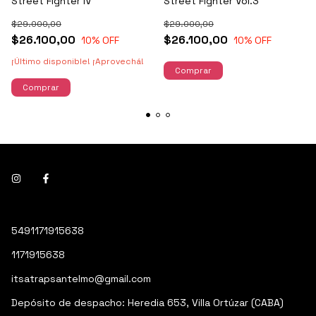
Street Fighter IV
Street Fighter Vol.3
$29.000,00
$29.000,00
$26.100,00
$26.100,00
10
% OFF
10
% OFF
¡Último disponible! ¡Aprovechá!
5491171915638
1171915638
itsatrapsantelmo@gmail.com
Depósito de despacho: Heredia 653, Villa Ortúzar (CABA)