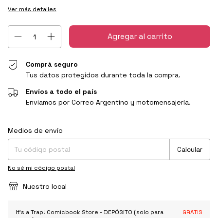
Ver más detalles
Comprá seguro
Tus datos protegidos durante toda la compra.
Envíos a todo el país
Enviamos por Correo Argentino y motomensajería.
Entregas para el CP:
Cambiar CP
Medios de envío
Calcular
No sé mi código postal
Nuestro local
It's a Trap! Comicbook Store - DEPÓSITO (solo para
GRATIS