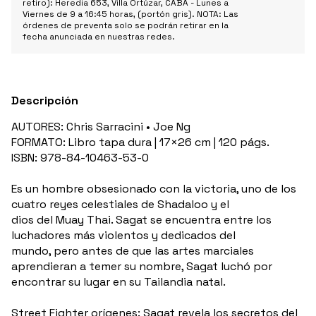
retiro): Heredia 653, Villa Ortúzar, CABA - Lunes a
Viernes de 9 a 16:45 horas, (portón gris). NOTA: Las
órdenes de preventa solo se podrán retirar en la
fecha anunciada en nuestras redes.
Descripción
AUTORES: Chris Sarracini • Joe Ng
FORMATO: Libro tapa dura | 17×26 cm | 120 págs.
ISBN: 978-84-10463-53-0
Es un hombre obsesionado con la victoria, uno de los
cuatro reyes celestiales de Shadaloo y el
dios del Muay Thai. Sagat se encuentra entre los
luchadores más violentos y dedicados del
mundo, pero antes de que las artes marciales
aprendieran a temer su nombre, Sagat luchó por
encontrar su lugar en su Tailandia natal.
Street Fighter orígenes: Sagat revela los secretos del