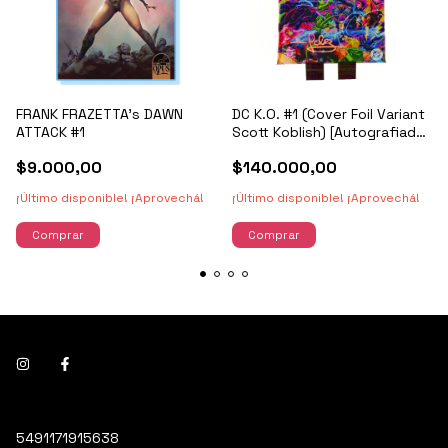
FRANK FRAZETTA's DAWN
DC K.O. #1 (Cover Foil Variant
ATTACK #1
Scott Koblish) [Autografiado
por S. Snyder y J. Fernández]
$9.000,00
$140.000,00
¡Último disponible! ¡Aprovechá!
¡Último disponible! ¡Aprovechá!
5491171915638