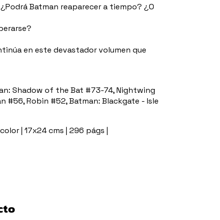
l. ¿Podrá Batman reaparecer a tiempo? ¿O
perarse?
ontinúa en este devastador volumen que
an: Shadow of the Bat #73-74, Nightwing
 #56, Robin #52, Batman: Blackgate - Isle
color | 17x24 cms | 296 págs |
cto