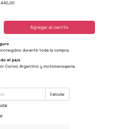
.440,00
guro
protegidos durante toda la compra.
odo el país
or Correo Argentino y motomensajería.
P:
Cambiar CP
Calcular
stal
al