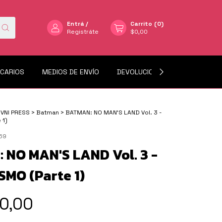
Entrá
/
Carrito
(
0
)
Registráte
$0,00
NCARIOS
MEDIOS DE ENVÍO
DEVOLUCIONES
MERCADO L
VNI PRESS
>
Batman
>
BATMAN: NO MAN'S LAND Vol. 3 -
 1)
69
 NO MAN'S LAND Vol. 3 -
SMO (Parte 1)
0,00