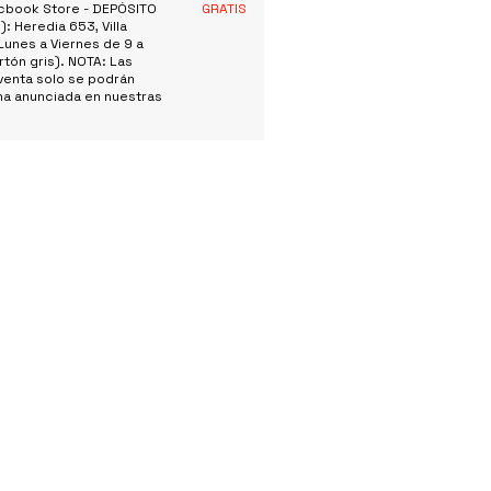
micbook Store - DEPÓSITO
GRATIS
): Heredia 653, Villa
Lunes a Viernes de 9 a
rtón gris). NOTA: Las
enta solo se podrán
cha anunciada en nuestras