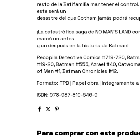
resto de la Batifamilia mantener el contro
este será un
desastre del que Gotham jamás podrá recu
¡La catastrófica saga de NO MAN'S LAND c
marcó un antes
y un después en la historia de Batman!
Recopila Detective Comics #719-720, Batm
#19-20, Batman #553, Azrael #40, Catwoman
of Men #1, Batman Chronicles #12.
Formato: TPB | Papel obra | Integramente a 
ISBN: 978-987-819-546-9
Para comprar con este produ