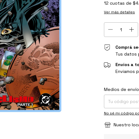
12
cuotas de
$4
Ver más detalles
Comprá se
Tus datos 
Envíos a t
Enviamos p
Entregas para el C
Medios de envío
No sé mi código po
Nuestro loc