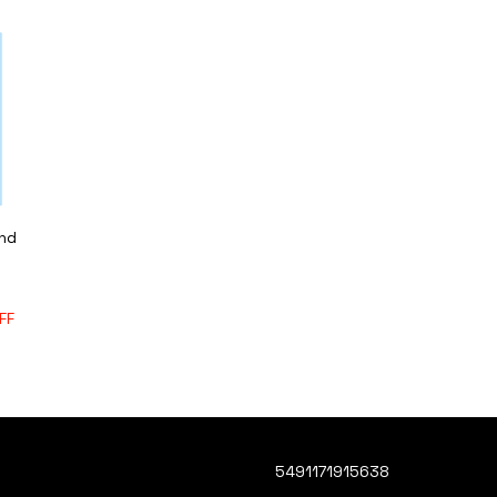
nd
FF
5491171915638