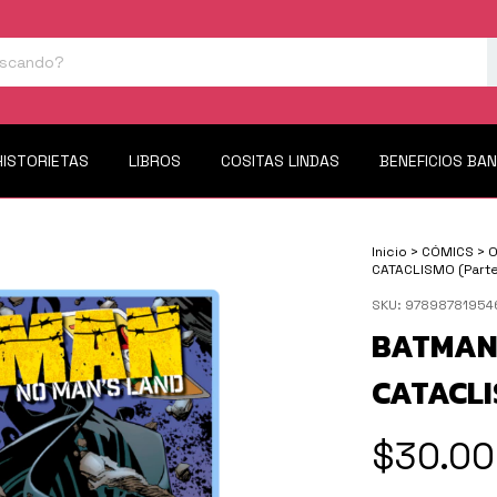
HISTORIETAS
LIBROS
COSITAS LINDAS
BENEFICIOS BA
Inicio
>
CÓMICS
>
O
CATACLISMO (Parte
SKU:
97898781954
BATMAN:
CATACLI
$30.00