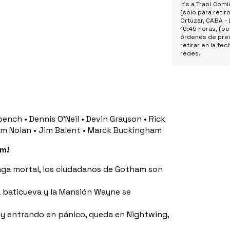
It's a Trap! Co
(solo para retiro
Ortúzar, CABA - 
16:45 horas, (po
órdenes de prev
retirar en la fe
redes.
ench • Dennis O’Neil • Devin Grayson • Rick
ham Nolan • Jim Balent • Marck Buckingham
am!
aga mortal, los ciudadanos de Gotham son
la baticueva y la Mansión Wayne se
 y entrando en pánico, queda en Nightwing,