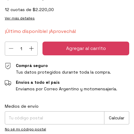
12
cuotas de
$2.220,00
Ver más detalles
¡Último disponible! ¡Aprovechá!
Comprá seguro
Tus datos protegidos durante toda la compra.
Envíos a todo el país
Enviamos por Correo Argentino y motomensajería.
Entregas para el CP:
Cambiar CP
Medios de envío
Calcular
No sé mi código postal