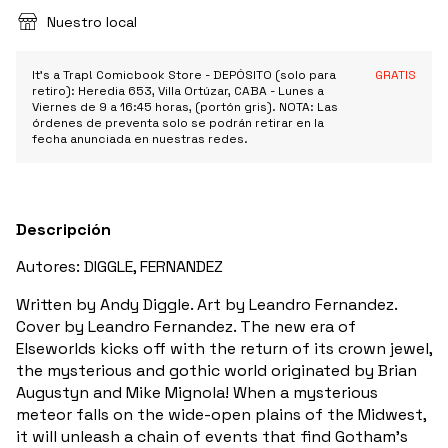
Nuestro local
It's a Trap! Comicbook Store - DEPÓSITO (solo para
GRATIS
retiro): Heredia 653, Villa Ortúzar, CABA - Lunes a
Viernes de 9 a 16:45 horas, (portón gris). NOTA: Las
órdenes de preventa solo se podrán retirar en la
fecha anunciada en nuestras redes.
Descripción
Autores: DIGGLE, FERNANDEZ
Written by Andy Diggle. Art by Leandro Fernandez.
Cover by Leandro Fernandez. The new era of
Elseworlds kicks off with the return of its crown jewel,
the mysterious and gothic world originated by Brian
Augustyn and Mike Mignola! When a mysterious
meteor falls on the wide-open plains of the Midwest,
it will unleash a chain of events that find Gotham's