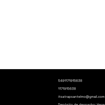
5491171915638
1171915638
itsatrapsantelmo@gmail.com
Depósito de despacho: Heredi