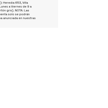
): Heredia 653, Villa
Lunes a Viernes de 9 a
rtón gris). NOTA: Las
enta solo se podrán
cha anunciada en nuestras