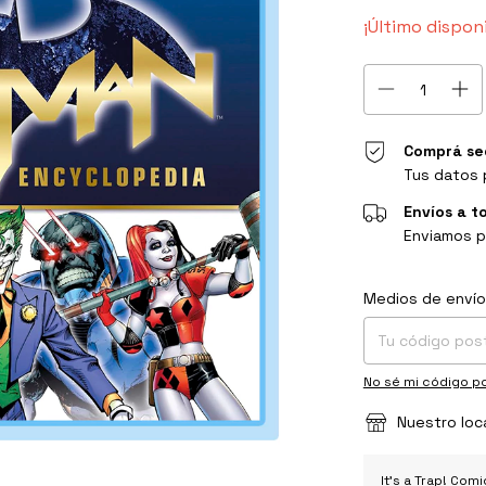
¡Último dispon
Comprá se
Tus datos 
Envíos a t
Enviamos p
Entregas para el C
Medios de envío
No sé mi código po
Nuestro loc
It's a Trap! Co