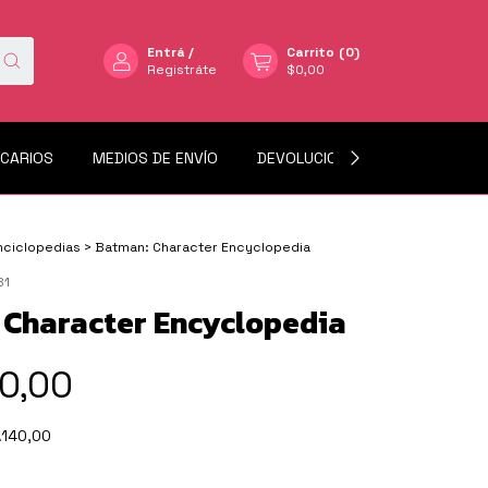
Entrá
/
Carrito
(
0
)
Registráte
$0,00
NCARIOS
MEDIOS DE ENVÍO
DEVOLUCIONES
MERCADO L
nciclopedias
>
Batman: Character Encyclopedia
81
 Character Encyclopedia
0,00
.140,00