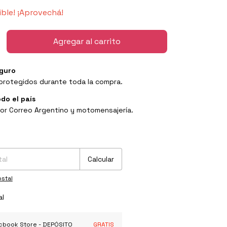
ible! ¡Aprovechá!
guro
protegidos durante toda la compra.
odo el país
or Correo Argentino y motomensajería.
P:
Cambiar CP
Calcular
stal
al
micbook Store - DEPÓSITO
GRATIS