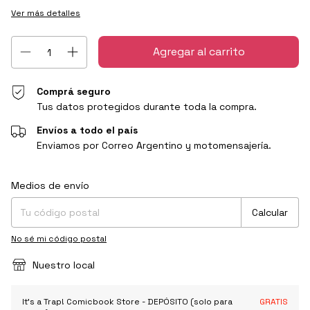
Ver más detalles
Comprá seguro
Tus datos protegidos durante toda la compra.
Envíos a todo el país
Enviamos por Correo Argentino y motomensajería.
Entregas para el CP:
Cambiar CP
Medios de envío
Calcular
No sé mi código postal
Nuestro local
It's a Trap! Comicbook Store - DEPÓSITO (solo para
GRATIS