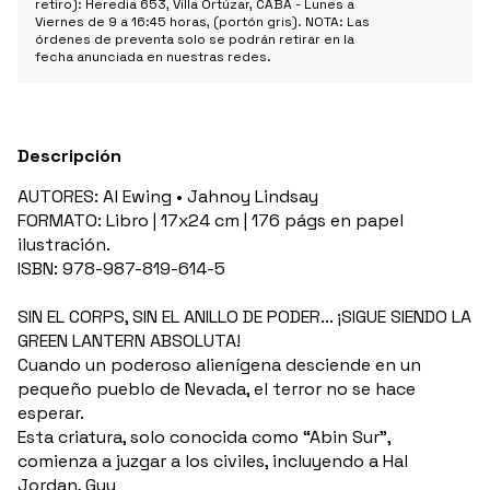
retiro): Heredia 653, Villa Ortúzar, CABA - Lunes a
Viernes de 9 a 16:45 horas, (portón gris). NOTA: Las
órdenes de preventa solo se podrán retirar en la
fecha anunciada en nuestras redes.
Descripción
AUTORES: Al Ewing • Jahnoy Lindsay
FORMATO: Libro | 17x24 cm | 176 págs en papel
ilustración.
ISBN: 978-987-819-614-5
SIN EL CORPS, SIN EL ANILLO DE PODER... ¡SIGUE SIENDO LA
GREEN LANTERN ABSOLUTA!
Cuando un poderoso alienígena desciende en un
pequeño pueblo de Nevada, el terror no se hace
esperar.
Esta criatura, solo conocida como “Abin Sur",
comienza a juzgar a los civiles, incluyendo a Hal
Jordan, Guy